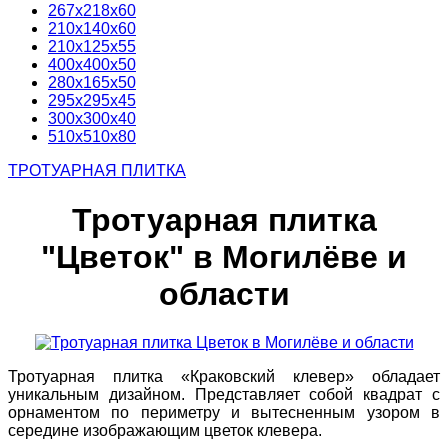
267х218х60
210х140х60
210х125х55
400х400х50
280х165х50
295х295х45
300х300х40
510х510х80
ТРОТУАРНАЯ ПЛИТКА
Тротуарная плитка
"Цветок" в Могилёве и
области
Тротуарная плитка «Краковский клевер» обладает
уникальным дизайном. Представляет собой квадрат с
орнаментом по периметру и вытесненным узором в
середине изображающим цветок клевера.