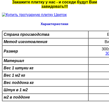
Закажите плитку у нас - и соседи будут Вам
завидовать!!!
Характеристики
Страна производства
Метод изготовления
Ви
300
Размер
3
Материал
Вес 1 штуки кг
Вес 1 м2 кг
Вес поддона кг
Штук в 1 м2
м2 в поддоне