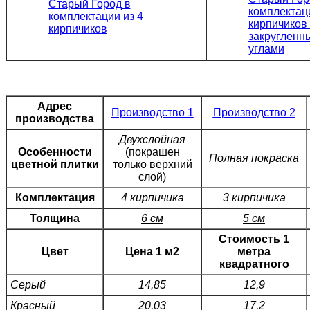
Адрес
Производство 1
Производство 2
производства
Двухслойная
Особенности
(покрашен
Полная покраска
цветной плитки
только верхний
слой)
Комплектация
4 кирпичика
3 кирпичика
Толщина
6 см
5 см
Стоимость 1
Цвет
Цена 1 м2
метра
квадратного
Серый
14,85
12,9
Красный
20,03
17,2