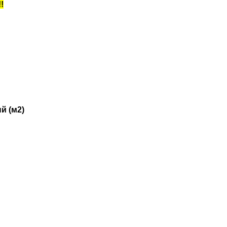
!
й (м2)