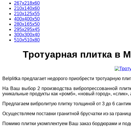
267х218х60
210х140х60
210х125х55
400х400х50
280х165х50
295х295х45
300х300х40
510х510х80
Тротуарная плитка в 
Belplitka предлагает недорого приобрести тротуарную пли
На Ваш выбор 2 производства вибропрессованной плитки
уникальные продукты как «ромб», «новый город», «слик», 
Предлагаем вибролитую плитку толщиной от 3 до 6 санти
Осуществляем поставки гранитной брусчатки из-за границ
Помимо плитки укомплектуем Ваш заказ бордюрами и под