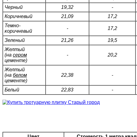
Черный
19,32
-
Коричневый
21,09
17,2
Темно-
-
17,2
коричневый
Зеленый
21,26
19,5
Желтый
(на
сером
-
20,2
цементе)
Желтый
(на
белом
22,38
-
цементе)
Белый
22,83
-
Цвет
Стоимость 1 метра квад