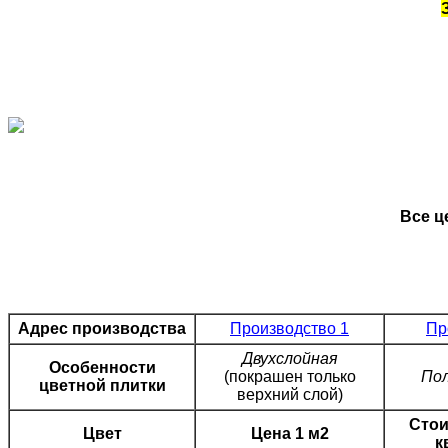
Все ц
Адрес производства
Производство 1
Пр
Двухслойная
Особенности
(покрашен только
Пол
цветной плитки
верхний слой)
Стои
Цвет
Цена 1 м2
к