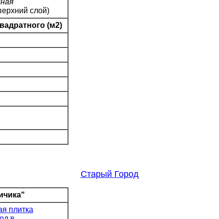
йная
верхний слой)
вадратного (м2)
Старый Город
ичика"