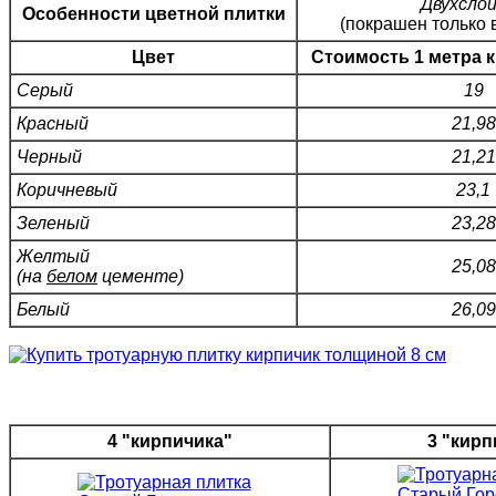
Двухсло
Особенности цветной плитки
(покрашен только 
Цвет
Стоимость 1 метра к
Серый
19
Красный
21,98
Черный
21,21
Коричневый
23,1
Зеленый
23,28
Желтый
25,08
(на
белом
цементе)
Белый
26,09
4 "кирпичика"
3 "кирп