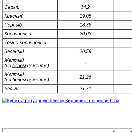
Серый
14,2
Красный
19,05
Черный
18,38
Коричневый
20,03
Темно-коричневый
-
Зеленый
20,58
Желтый
-
(на
сером
цементе)
Желтый
21,26
(на
белом
цементе)
Белый
21,71