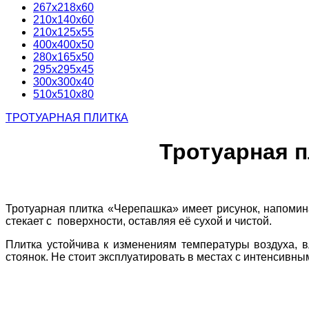
267х218х60
210х140х60
210х125х55
400х400х50
280х165х50
295х295х45
300х300х40
510х510х80
ТРОТУАРНАЯ ПЛИТКА
Тротуарная п
Тротуарная плитка «Черепашка» имеет рисунок, напомин
стекает с поверхности, оставляя её сухой и чистой.
Плитка устойчива к изменениям температуры воздуха, в
стоянок. Не стоит эксплуатировать в местах с интенсивн