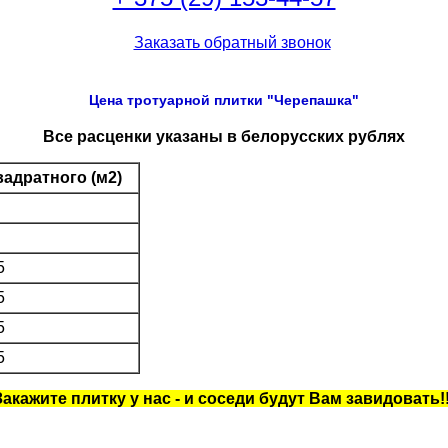
Цена тротуарной плитки "Черепашка"
Все расценки указаны в белорусских рублях
вадратного (м2)
5
5
5
5
Закажите плитку у нас - и соседи будут Вам завидовать!!